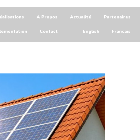
éalisations
A Propos
Actualité
Partenaires
lementation
Contact
English
Francais