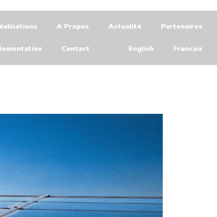
éalisations
A Propos
Actualité
Partenaires
lementation
Contact
English
Francais