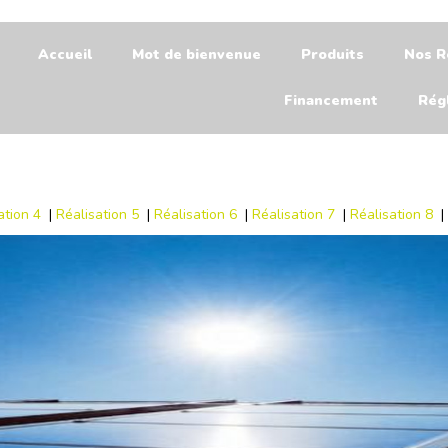
Accueil
Mot de bienvenue
Produits
Nos R
Financement
Rég
ation 4
|
Réalisation 5
|
Réalisation 6
|
Réalisation 7
|
Réalisation 8
|