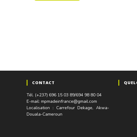
CONTACT
QUEL
Tél. (+237) 696 15 03 89/694 98 80 04
E-mail: mpmadeinfrance@gmail.com
Localisation : Carrefour Dekage, Akwa-
Douala-Cameroun