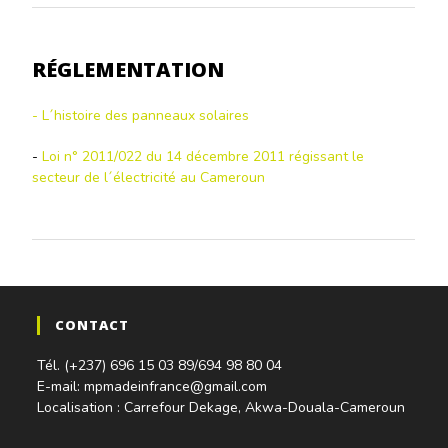
RÉGLEMENTATION
- L´histoire des panneaux solaires
-
Loi n° 2011/022 du 14 décembre 2011 régissant le
secteur de l´électricité au Cameroun
CONTACT
Tél. (+237) 696 15 03 89/694 98 80 04
E-mail: mpmadeinfrance@gmail.com
Localisation : Carrefour Dekage, Akwa-Douala-Cameroun